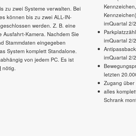
Kennzeichen,
s zu zwei Systeme verwalten. Bei
Kennzeichen
es können bis zu zwei ALL-IN-
imQuartal 2/
eschlossen werden. Z. B. eine
Parkplatzzäh
ne Ausfahrt-Kamera. Nachdem Sie
imQuartal 2/
und Stammdaten eingegeben
Antipassbac
das System komplett Standalone.
imQuartal 2/
unabhängig von jedem PC.
Es ist
Bewegungspro
l
nötig.
letzten 20.0
Zugang über
alles komplett
Schrank mont