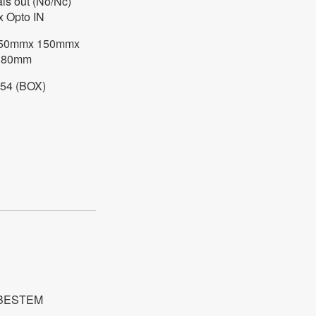
ais out (No/Nc)
x Opto IN
50mmx 150mmx
80mm
 54 (BOX)
 BESTEM