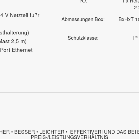
I/O:
1 x Rel
2 
 V Netzteil fu?r
Abmessungen Box:
BxHxT 1
thalterung)
Schutzklasse:
IP
ast 2,5 m)
Port Ethernet
HER • BESSER • LEICHTER • EFFEKTIVER! UND DAS BEI
PREIS-/LEISTUNGSVERHÄLTNIS