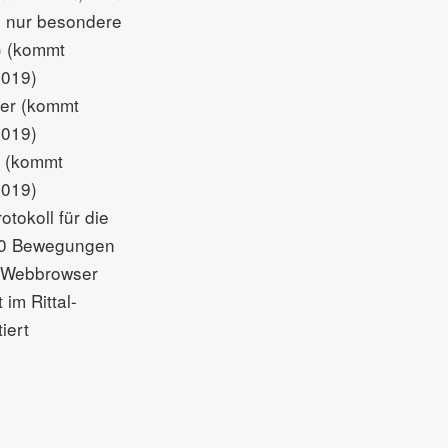
 nur besondere
) (kommt
2019)
ler (kommt
2019)
k (kommt
2019)
tokoll für die
00 Bewegungen
 Webbrowser
 im Rittal-
iert