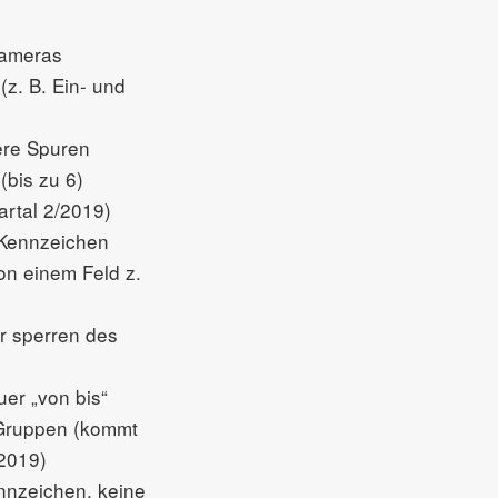
Kameras
(z. B. Ein- und
ere Spuren
(bis zu 6)
rtal 2/2019)
 Kennzeichen
on einem Feld z.
r sperren des
uer „von bis“
Gruppen (kommt
/2019)
nnzeichen, keine