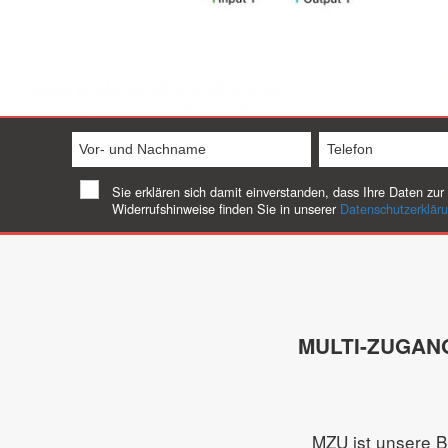
Vor-
Telefon
und
(erforderlich)
Nachname
Datenschutz
Sie erklären sich damit einverstanden, dass Ihre Daten zu
Widerrufshinweise finden Sie in unserer
Datenschutzerklär
(erforderlich)
(erforderlich)
MULTI-ZUGAN
MZU ist unsere B