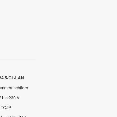
V4.5-G1-LAN
ummernschilder
V bis 230 V
TC/IP