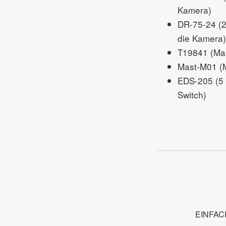
Kamera)
DR-75-24 (24
die Kamera)
T19841 (Mas
Mast-M01 (M
EDS-205 (5 
Switch)
EINFAC