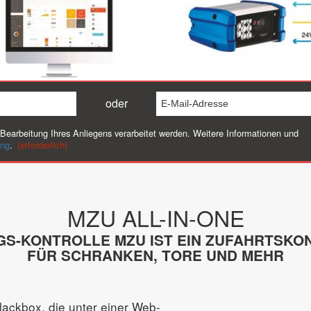
E-
oder
Mail-
Adresse
r Bearbeitung Ihres Anliegens verarbeitet werden. Weitere Informationen und
ung
.
(erforderlich)
(erforderlich)
MZU ALL-IN-ONE
GS-KONTROLLE MZU IST EIN ZUFAHRTSK
FÜR SCHRANKEN, TORE UND MEHR
lackbox, die unter einer Web-