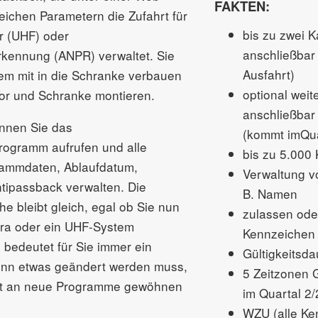
FAKTEN:
eichen Parametern die Zufahrt für
bis zu zwei 
r (UHF) oder
anschließbar 
kennung (ANPR) verwaltet. Sie
Ausfahrt)
em mit in die Schranke verbauen
optional weit
Tor und Schranke montieren.
anschließbar 
nnen Sie das
(kommt imQua
programm aufrufen und alle
bis zu 5.000
tammdaten, Ablaufdatum,
Verwaltung v
tipassback verwalten. Die
B. Namen
e bleibt gleich, egal ob Sie nun
zulassen ode
a oder ein UHF-System
Kennzeichen
 bedeutet für Sie immer ein
Gültigkeitsda
wenn etwas geändert werden muss,
5 Zeitzonen 
icht an neue Programme gewöhnen
im Quartal 2
WZU (alle Ke